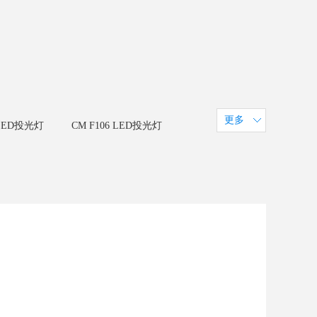
更多
 LED投光灯
CM F106 LED投光灯
LED像素条
CM U38 LED线条灯
30C/40C
LED户外网格屏-P100